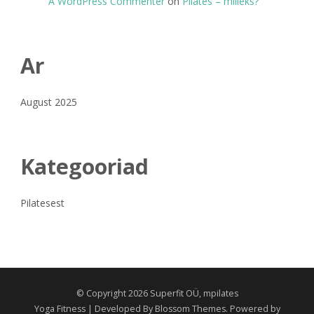
A WordPress Commenter
on
Pilates – milleks?
Ar
August 2025
Kategooriad
Pilatesest
© Copyright 2026 Superfit OÜ, mpilates
Yoga Fitness | Developed By
Blossom Themes
. Powered by