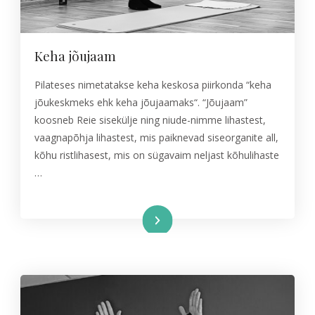
Keha jõujaam
Pilateses nimetatakse keha keskosa piirkonda “keha
jõukeskmeks ehk keha jõujaamaks“. “Jõujaam”
koosneb Reie sisekülje ning niude-nimme lihastest,
vaagnapõhja lihastest, mis paiknevad siseorganite all,
kõhu ristlihasest, mis on sügavaim neljast kõhulihaste
…
Read More