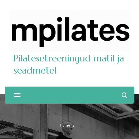
Pilatesetreeningud matil ja
seadmetel
Home