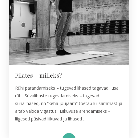
Pilates – milleks?
Rühi parandamiseks – tugevad lihased tagavad ilusa
rühi. Süvalihaste tugevdamiseks – tugevad
sühalihased, nn “keha jõujaam” toetab lülisammast ja
aitab vältida vigastusi. Liikuvuse arendamiseks –
liigesed püsivad liikuvad ja lihased …